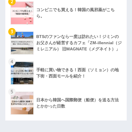
2
コンビニでも買える！韓国の風邪薬がこち
ら。
3
BTSのファンなら一度は訪れたい！ジミンの
お父さんが経営するカフェ「ZM‐illennial（ジ
ミレニアル） 旧MAGNATE（メグネイト）」
4
手軽に買い物できる！西面（ソミョン）の地
下街・西面モールを紹介！
5
日本から韓国へ国際郵便（船便）を送る方法
とかかった日数