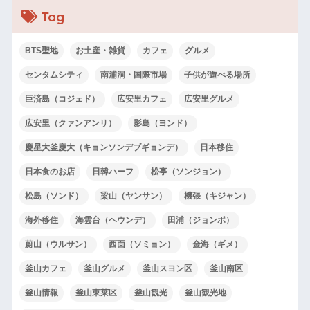
Tag
BTS聖地
お土産・雑貨
カフェ
グルメ
センタムシティ
南浦洞・国際市場
子供が遊べる場所
巨済島（コジェド）
広安里カフェ
広安里グルメ
広安里（クァンアンリ）
影島（ヨンド）
慶星大釜慶大（キョンソンデブギョンデ）
日本移住
日本食のお店
日韓ハーフ
松亭（ソンジョン）
松島（ソンド）
梁山（ヤンサン）
機張（キジャン）
海外移住
海雲台（ヘウンデ）
田浦（ジョンポ）
蔚山（ウルサン）
西面（ソミョン）
金海（ギメ）
釜山カフェ
釜山グルメ
釜山スヨン区
釜山南区
釜山情報
釜山東莱区
釜山観光
釜山観光地