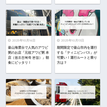
2025年10月16日
2025年10月13日
釜山海雲台で人気のアワビ
期間限定で釜山市内を運行
粥のお店「元祖アワビ粥 本
する「ティニピンバス」が
店（원조전복죽 본점）」朝
可愛い！運行ルートと乗り
食にピッタリ！
方は？