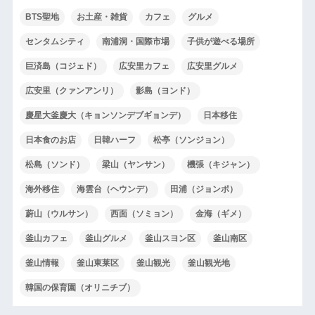
BTS聖地
お土産・雑貨
カフェ
グルメ
センタムシティ
南浦洞・国際市場
子供が遊べる場所
巨済島（コジェド）
広安里カフェ
広安里グルメ
広安里（クァンアンリ）
影島（ヨンド）
慶星大釜慶大（キョンソンデブギョンデ）
日本移住
日本食のお店
日韓ハーフ
松亭（ソンジョン）
松島（ソンド）
梁山（ヤンサン）
機張（キジャン）
海外移住
海雲台（ヘウンデ）
田浦（ジョンポ）
蔚山（ウルサン）
西面（ソミョン）
金海（ギメ）
釜山カフェ
釜山グルメ
釜山スヨン区
釜山南区
釜山情報
釜山東莱区
釜山観光
釜山観光地
韓国の保育園（オリニチブ）