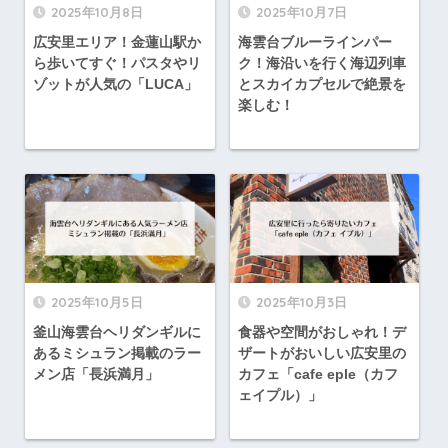
2025年10月8日
2025年10月7日
広安里エリア！金蓮山駅か
海雲台ブルーラインパー
ら歩いてすぐ！パスタやリ
ク！海沿いを行く海辺列車
ゾットが人気の「LUCA」
とスカイカプセルで絶景を
楽しむ！
2025年10月5日
2025年10月3日
釜山海雲台ヘリダンギルに
食器や空間がおしゃれ！デ
あるミシュラン掲載のラー
ザートがおいしい広安里の
メン店「長浜満月」
カフェ「cafe eple（カフ
ェイプル）」