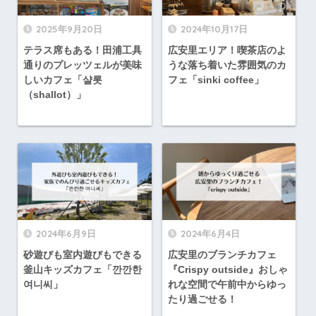
2025年9月20日
2024年10月17日
テラス席もある！田浦工具
広安里エリア！喫茶店のよ
通りのプレッツェルが美味
うな落ち着いた雰囲気のカ
しいカフェ「샬롯
フェ「sinki coffee」
（shallot）」
2024年6月9日
2024年6月4日
砂遊びも室内遊びもできる
広安里のブランチカフェ
釜山キッズカフェ「깐깐한
『Crispy outside』おしゃ
여니씨」
れな空間で午前中からゆっ
たり過ごせる！