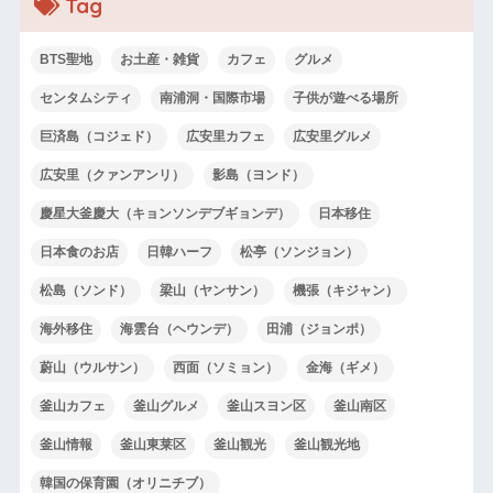
Tag
BTS聖地
お土産・雑貨
カフェ
グルメ
センタムシティ
南浦洞・国際市場
子供が遊べる場所
巨済島（コジェド）
広安里カフェ
広安里グルメ
広安里（クァンアンリ）
影島（ヨンド）
慶星大釜慶大（キョンソンデブギョンデ）
日本移住
日本食のお店
日韓ハーフ
松亭（ソンジョン）
松島（ソンド）
梁山（ヤンサン）
機張（キジャン）
海外移住
海雲台（ヘウンデ）
田浦（ジョンポ）
蔚山（ウルサン）
西面（ソミョン）
金海（ギメ）
釜山カフェ
釜山グルメ
釜山スヨン区
釜山南区
釜山情報
釜山東莱区
釜山観光
釜山観光地
韓国の保育園（オリニチブ）