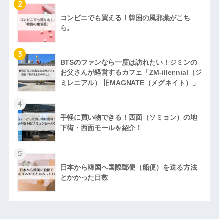
2
コンビニでも買える！韓国の風邪薬がこち
ら。
3
BTSのファンなら一度は訪れたい！ジミンの
お父さんが経営するカフェ「ZM‐illennial（ジ
ミレニアル） 旧MAGNATE（メグネイト）」
4
手軽に買い物できる！西面（ソミョン）の地
下街・西面モールを紹介！
5
日本から韓国へ国際郵便（船便）を送る方法
とかかった日数