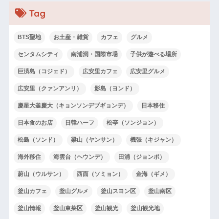
Tag
BTS聖地
お土産・雑貨
カフェ
グルメ
センタムシティ
南浦洞・国際市場
子供が遊べる場所
巨済島（コジェド）
広安里カフェ
広安里グルメ
広安里（クァンアンリ）
影島（ヨンド）
慶星大釜慶大（キョンソンデブギョンデ）
日本移住
日本食のお店
日韓ハーフ
松亭（ソンジョン）
松島（ソンド）
梁山（ヤンサン）
機張（キジャン）
海外移住
海雲台（ヘウンデ）
田浦（ジョンポ）
蔚山（ウルサン）
西面（ソミョン）
金海（ギメ）
釜山カフェ
釜山グルメ
釜山スヨン区
釜山南区
釜山情報
釜山東莱区
釜山観光
釜山観光地