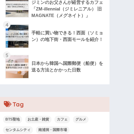
ジミンのお父さんが経営するカフェ
「ZM‐illennial（ジミレニアル） 旧
MAGNATE（メグネイト）」
4
手軽に買い物できる！西面（ソミョ
ン）の地下街・西面モールを紹介！
5
日本から韓国へ国際郵便（船便）を
送る方法とかかった日数
Tag
BTS聖地
お土産・雑貨
カフェ
グルメ
センタムシティ
南浦洞・国際市場