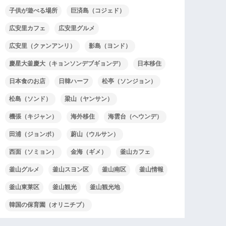
子供が遊べる場所
巨済島（コジェド）
広安里カフェ
広安里グルメ
広安里（クァンアンリ）
影島（ヨンド）
慶星大釜慶大（キョンソンデブギョンデ）
日本移住
日本食のお店
日韓ハーフ
松亭（ソンジョン）
松島（ソンド）
梁山（ヤンサン）
機張（キジャン）
海外移住
海雲台（ヘウンデ）
田浦（ジョンポ）
蔚山（ウルサン）
西面（ソミョン）
金海（ギメ）
釜山カフェ
釜山グルメ
釜山スヨン区
釜山南区
釜山情報
釜山東莱区
釜山観光
釜山観光地
韓国の保育園（オリニチブ）