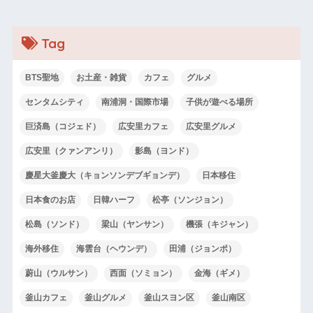
Tag
BTS聖地
お土産・雑貨
カフェ
グルメ
センタムシティ
南浦洞・国際市場
子供が遊べる場所
巨済島（コジェド）
広安里カフェ
広安里グルメ
広安里（クァンアンリ）
影島（ヨンド）
慶星大釜慶大（キョンソンデブギョンデ）
日本移住
日本食のお店
日韓ハーフ
松亭（ソンジョン）
松島（ソンド）
梁山（ヤンサン）
機張（キジャン）
海外移住
海雲台（ヘウンデ）
田浦（ジョンポ）
蔚山（ウルサン）
西面（ソミョン）
金海（ギメ）
釜山カフェ
釜山グルメ
釜山スヨン区
釜山南区