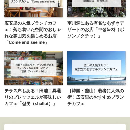
広安里の人気ブランチカフ
南川洞にある有名なあずきデ
ェ！落ち着いた空間でおしゃ
ザートのお店「보성녹차（ポ
れな雰囲気を楽しめるお店
ソンノクチャ）」
「Come and see me」
テラス席もある！田浦工具通
［韓国・釜山］若者に人気の
りのプレッツェルが美味しい
街！広安里のおすすめブラン
カフェ「샬롯（shallot）」
チカフェ