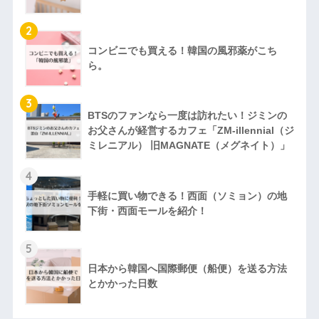
2
コンビニでも買える！韓国の風邪薬がこち
ら。
3
BTSのファンなら一度は訪れたい！ジミンの
お父さんが経営するカフェ「ZM‐illennial（ジ
ミレニアル） 旧MAGNATE（メグネイト）」
4
手軽に買い物できる！西面（ソミョン）の地
下街・西面モールを紹介！
5
日本から韓国へ国際郵便（船便）を送る方法
とかかった日数