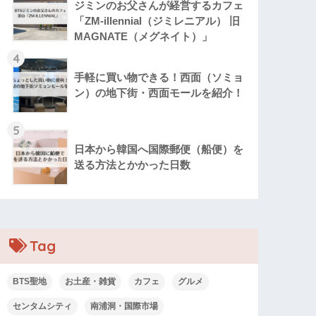
ジミンのお父さんが経営するカフェ
「ZM‐illennial（ジミレニアル） 旧
MAGNATE（メグネイト）」
4
手軽に買い物できる！西面（ソミョ
ン）の地下街・西面モールを紹介！
5
日本から韓国へ国際郵便（船便）を
送る方法とかかった日数
Tag
BTS聖地
お土産・雑貨
カフェ
グルメ
センタムシティ
南浦洞・国際市場