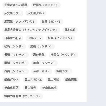
子供が遊べる場所
巨済島（コジェド）
広安里カフェ
広安里グルメ
広安里（クァンアンリ）
影島（ヨンド）
慶星大釜慶大（キョンソンデブギョンデ）
日本移住
日本食のお店
日韓ハーフ
松亭（ソンジョン）
松島（ソンド）
梁山（ヤンサン）
機張（キジャン）
海外移住
海雲台（ヘウンデ）
田浦（ジョンポ）
蔚山（ウルサン）
西面（ソミョン）
金海（ギメ）
釜山カフェ
釜山グルメ
釜山スヨン区
釜山南区
釜山情報
釜山東莱区
釜山観光
釜山観光地
韓国の保育園（オリニチブ）