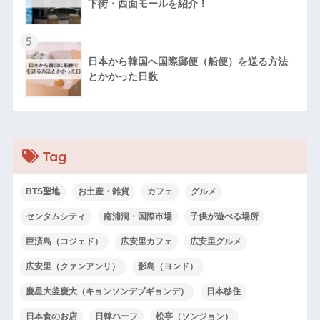
下街・西面モールを紹介！
5
日本から韓国へ国際郵便（船便）を送る方法
とかかった日数
Tag
BTS聖地
お土産・雑貨
カフェ
グルメ
センタムシティ
南浦洞・国際市場
子供が遊べる場所
巨済島（コジェド）
広安里カフェ
広安里グルメ
広安里（クァンアンリ）
影島（ヨンド）
慶星大釜慶大（キョンソンデブギョンデ）
日本移住
日本食のお店
日韓ハーフ
松亭（ソンジョン）