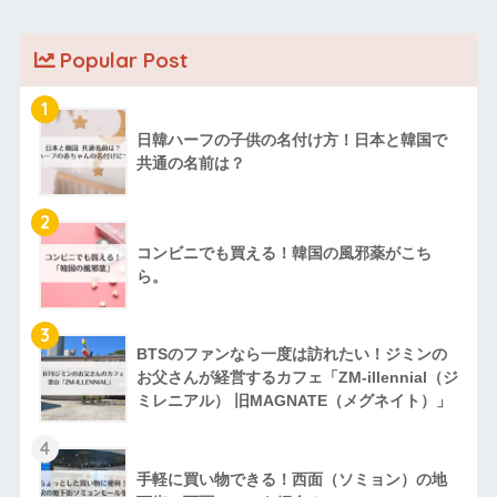
Popular Post
1
日韓ハーフの子供の名付け方！日本と韓国で
共通の名前は？
2
コンビニでも買える！韓国の風邪薬がこち
ら。
3
BTSのファンなら一度は訪れたい！ジミンの
お父さんが経営するカフェ「ZM‐illennial（ジ
ミレニアル） 旧MAGNATE（メグネイト）」
4
手軽に買い物できる！西面（ソミョン）の地