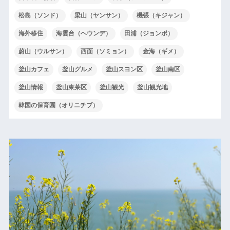
松島（ソンド）
梁山（ヤンサン）
機張（キジャン）
海外移住
海雲台（ヘウンデ）
田浦（ジョンポ）
蔚山（ウルサン）
西面（ソミョン）
金海（ギメ）
釜山カフェ
釜山グルメ
釜山スヨン区
釜山南区
釜山情報
釜山東莱区
釜山観光
釜山観光地
韓国の保育園（オリニチブ）