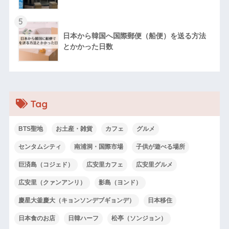
5
日本から韓国へ国際郵便（船便）を送る方法
とかかった日数
Tag
BTS聖地
お土産・雑貨
カフェ
グルメ
センタムシティ
南浦洞・国際市場
子供が遊べる場所
巨済島（コジェド）
広安里カフェ
広安里グルメ
広安里（クァンアンリ）
影島（ヨンド）
慶星大釜慶大（キョンソンデブギョンデ）
日本移住
日本食のお店
日韓ハーフ
松亭（ソンジョン）