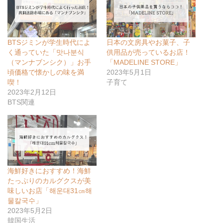
BTSジミンが学生時代によ
日本の文房具やお菓子、子
く通っていた「맛나분식
供用品が売っているお店！
（マンナブンシク）」お手
「MADELINE STORE」
頃価格で懐かしの味を満
2023年5月1日
喫！
子育て
2023年2月12日
BTS関連
海鮮好きにおすすめ！海鮮
たっぷりのカルグクスが美
味しいお店「해운대31㎝해
물칼국수」
2023年5月2日
韓国生活