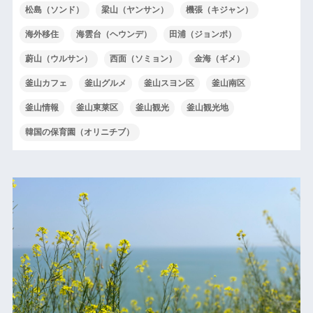
松島（ソンド）
梁山（ヤンサン）
機張（キジャン）
海外移住
海雲台（ヘウンデ）
田浦（ジョンポ）
蔚山（ウルサン）
西面（ソミョン）
金海（ギメ）
釜山カフェ
釜山グルメ
釜山スヨン区
釜山南区
釜山情報
釜山東莱区
釜山観光
釜山観光地
韓国の保育園（オリニチブ）