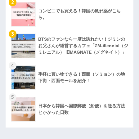
2
コンビニでも買える！韓国の風邪薬がこち
ら。
3
BTSのファンなら一度は訪れたい！ジミンの
お父さんが経営するカフェ「ZM‐illennial（ジ
ミレニアル） 旧MAGNATE（メグネイト）」
4
手軽に買い物できる！西面（ソミョン）の地
下街・西面モールを紹介！
5
日本から韓国へ国際郵便（船便）を送る方法
とかかった日数