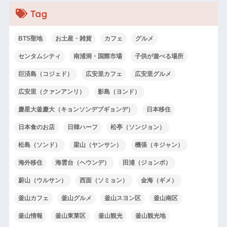
Tag
BTS聖地
お土産・雑貨
カフェ
グルメ
センタムシティ
南浦洞・国際市場
子供が遊べる場所
巨済島（コジェド）
広安里カフェ
広安里グルメ
広安里（クァンアンリ）
影島（ヨンド）
慶星大釜慶大（キョンソンデブギョンデ）
日本移住
日本食のお店
日韓ハーフ
松亭（ソンジョン）
松島（ソンド）
梁山（ヤンサン）
機張（キジャン）
海外移住
海雲台（ヘウンデ）
田浦（ジョンポ）
蔚山（ウルサン）
西面（ソミョン）
金海（ギメ）
釜山カフェ
釜山グルメ
釜山スヨン区
釜山南区
釜山情報
釜山東莱区
釜山観光
釜山観光地